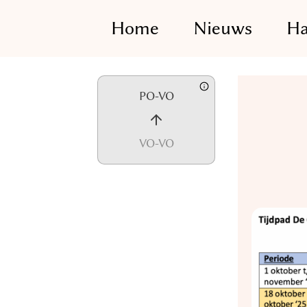
Home
Nieuws
Ha
Skip
PO-VO
to
content
VO-VO