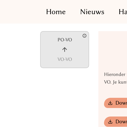
Home
Nieuws
Ha
Skip
PO-VO
to
content
VO-VO
Hieronder 
VO. Je kun
Down
Down