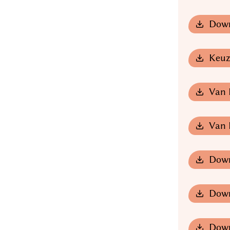
Down
Keuze
Van 
Van 
Down
Down
Down